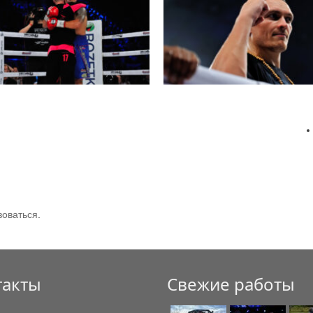
зоваться
.
такты
Свежие работы